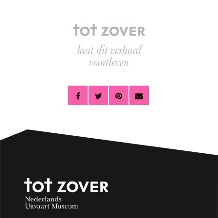
laat dit verhaal
voortleven