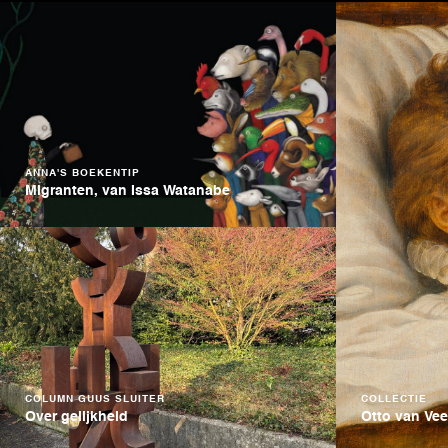
ANNA'S BOEKENTIP
Migranten, van Issa Watanabe
COLUMN GUUS SLUITER
COLLECTIE
Over gelijkheid
Otto van Ve