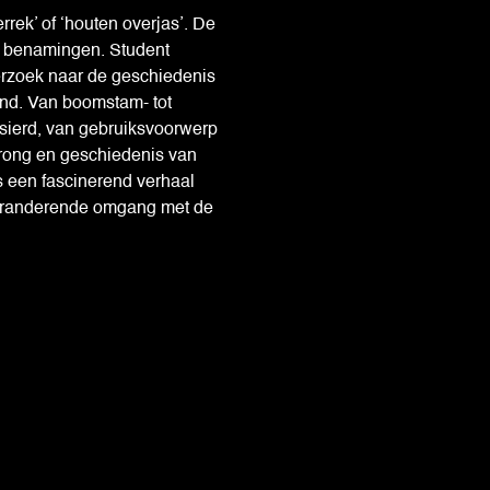
zerrek’ of ‘houten overjas’. De
e) benamingen. Student
rzoek naar de geschiedenis
and. Van boomstam- tot
rsierd, van gebruiksvoorwerp
prong en geschiedenis van
s een fascinerend verhaal
 veranderende omgang met de