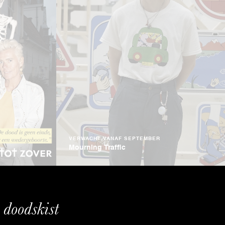
VERWACHT VANAF SEPTEMBER
Mourning Traffic
 doodskist