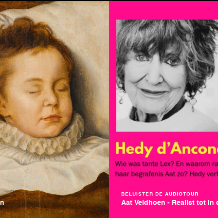
BELUISTER DE AUDIOTOUR
en
Aat Veldhoen - Realist tot in 