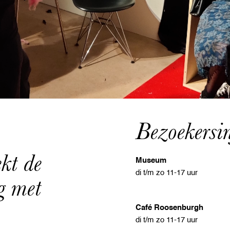
Bezoekersi
kt de 
Museum
di t/m zo 11-17 uur
g met 
Café Roosenburgh
di t/m zo 11-17 uur