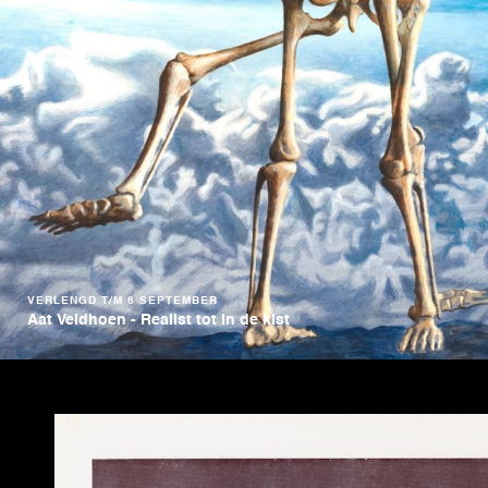
VERLENGD T/M 6 SEPTEMBER
Aat Veldhoen - Realist tot in de kist