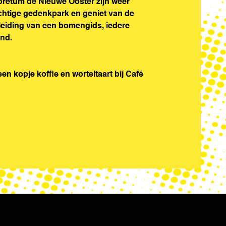
oretum de Nieuwe Ooster zijn weer
chtige gedenkpark en geniet van de
leiding van een bomengids, iedere
nd.
n kopje koffie en worteltaart bij Café