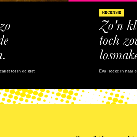
RECENSIE
zo 
Zo'n kl
e 
toch zov
n.
losmake
list tot in de kist
Eva Hoeke in haar c