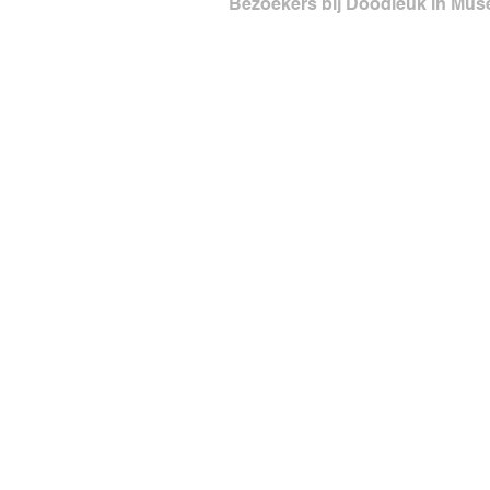
Bezoekers bij Doodleuk in Mus