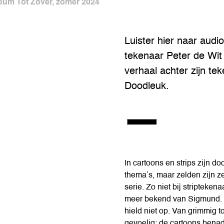
eum Tot Zover, zomer 2024
Luister hier naar aud
tekenaar Peter de Wit 
verhaal achter zijn te
Doodleuk.
In cartoons en strips zijn do
thema’s, maar zelden zijn z
serie. Zo niet bij stripteken
meer bekend van Sigmund. H
hield niet op. Van grimmig tot
gevoelig: de cartoons bena