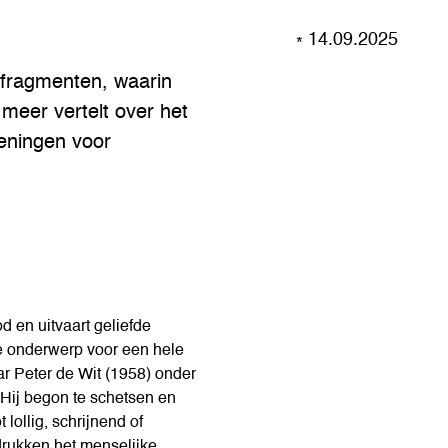
14.09.2025
iofragmenten, waarin
meer vertelt over het
keningen voor
od en uitvaart geliefde
e onderwerp voor een hele
aar Peter de Wit (1958) onder
ij begon te schetsen en
 lollig, schrijnend of
drukken het menselijke