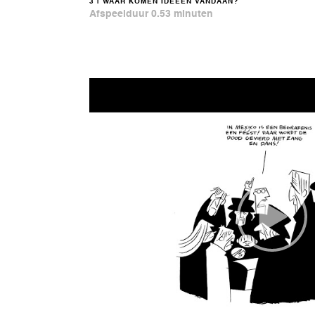
3 | WAAR KOMEN IDEEËN VANDAAN?
Afspeelduur 0.53 minuten