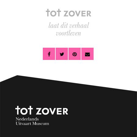
laat dit verhaal
voortleven