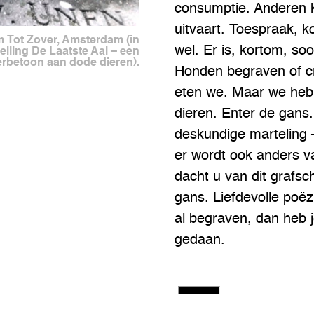
consumptie. Anderen kr
uitvaart. Toespraak, ko
um Tot Zover, Amsterdam (in
wel. Er is, kortom, soo
lling De Laatste Aai – een
erbetoon aan dode dieren).
Honden begraven of c
eten we. Maar we heb
dieren. Enter de gans.
deskundige marteling 
er wordt ook anders 
dacht u van dit grafschri
gans. Liefdevolle poëz
al begraven, dan heb 
gedaan.