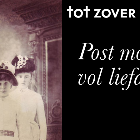
Post mo
vol lief