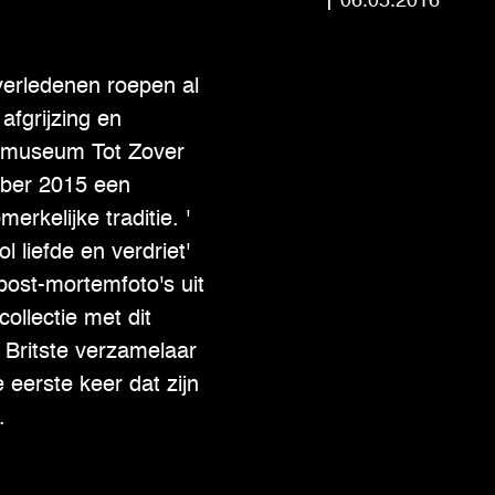
06.05.2016
erledenen roepen al
afgrijzing en
rtmuseum Tot Zover
ber 2015 een
erkelijke traditie. '
l liefde en verdriet'
post-mortemfoto's uit
ollectie met dit
 Britste verzamelaar
 eerste keer dat zijn
.